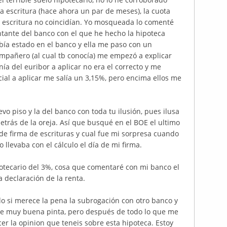
la escritura (hace ahora un par de meses), la cuota
a escritura no coincidían. Yo mosqueada lo comenté
entante del banco con el que he hecho la hipoteca
bía estado en el banco y ella me paso con un
mpañero (al cual tb conocía) me empezó a explicar
a del euribor a aplicar no era el correcto y me
cial a aplicar me salía un 3,15%, pero encima ellos me
evo piso y la del banco con toda tu ilusión, pues ilusa
etrás de la oreja. Así que busqué en el BOE el ultimo
 de firma de escrituras y cual fue mi sorpresa cuando
levaba con el cálculo el día de mi firma.
potecario del 3%, cosa que comentaré con mi banco el
 declaración de la renta.
o si merece la pena la subrogación con otro banco y
ene muy buena pinta, pero después de todo lo que me
er la opinion que teneis sobre esta hipoteca. Estoy