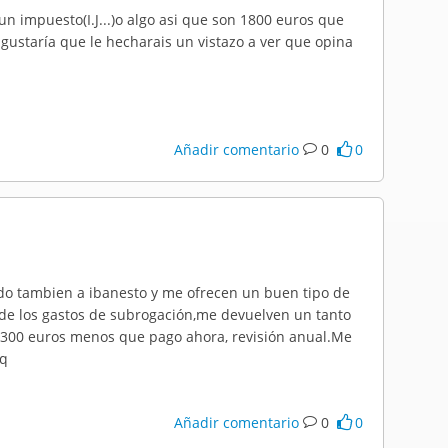
n impuesto(I.J...)o algo asi que son 1800 euros que
staría que le hecharais un vistazo a ver que opina
Añadir comentario
0
0
mado tambien a ibanesto y me ofrecen un buen tipo de
 de los gastos de subrogación,me devuelven un tanto
e 300 euros menos que pago ahora, revisión anual.Me
 q
Añadir comentario
0
0