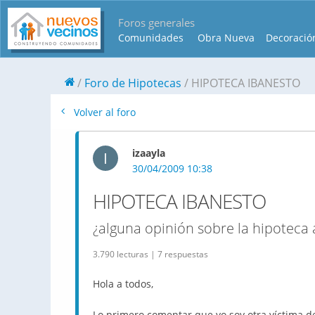
Foros generales
Comunidades
Obra Nueva
Decoració
Foro de Hipotecas
HIPOTECA IBANESTO
Volver al foro
izaayla
I
30/04/2009 10:38
HIPOTECA IBANESTO
¿alguna opinión sobre la hipoteca 
3.790 lecturas | 7 respuestas
Hola a todos,
Lo primero comentar que yo soy otra víctima de