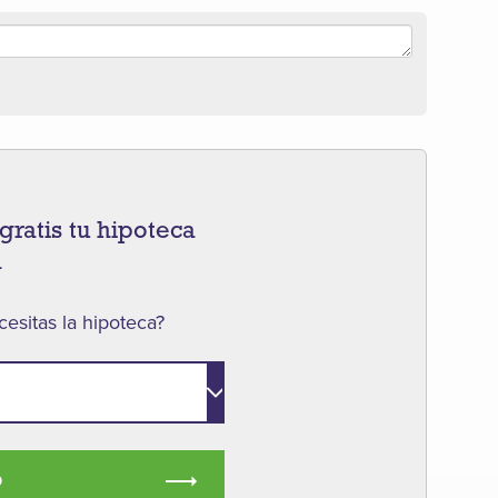
gratis tu hipoteca
a
esitas la hipoteca?
O