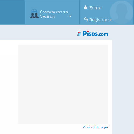
Entrar
Contacta con tus
Vecinos
Registrarse
Anúnciate aquí