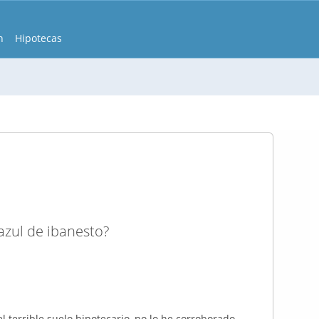
n
Hipotecas
azul de ibanesto?
l terrible suelo hipotecario, no lo he corroborado