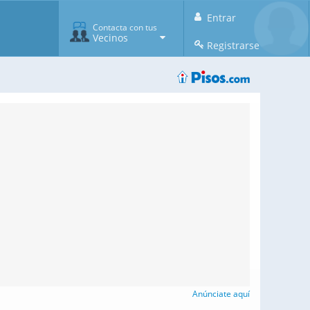
Entrar
Contacta con tus
Vecinos
Registrarse
Anúnciate aquí