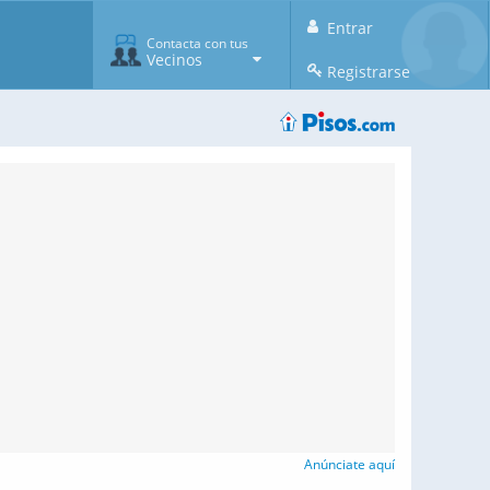
Entrar
Contacta con tus
Vecinos
Registrarse
Anúnciate aquí