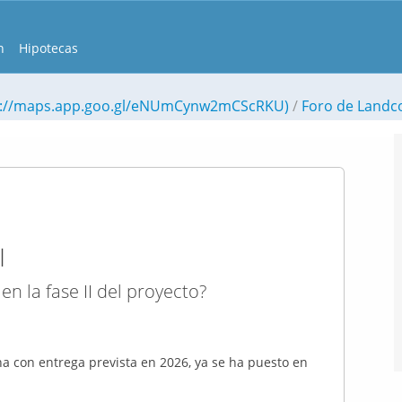
n
Hipotecas
ps://maps.app.goo.gl/eNUmCynw2mCScRKU)
Foro de Landco
I
n la fase II del proyecto?
ha con entrega prevista en 2026, ya se ha puesto en