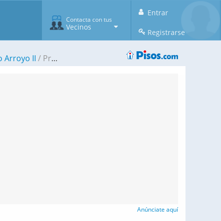
Entrar
Contacta con tus
Vecinos
Registrarse
 Arroyo II
Promoción Landco Arroyo II
Anúnciate aquí