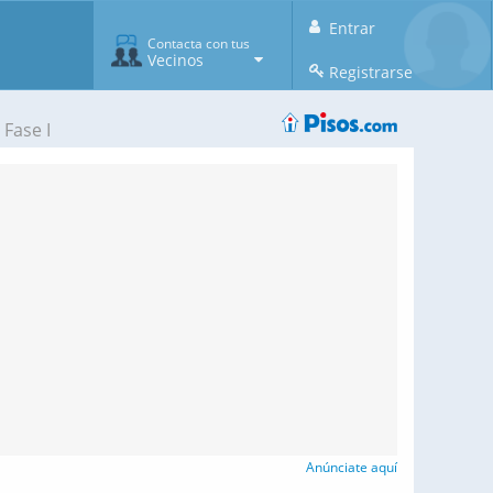
Entrar
Contacta con tus
Vecinos
Registrarse
 Fase I
Anúnciate aquí