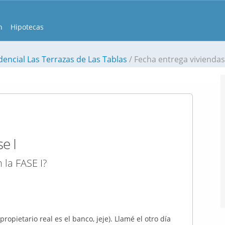
n
Hipotecas
dencial Las Terrazas de Las Tablas
Fecha entrega viviendas
e I
 la FASE I?
ropietario real es el banco, jeje). Llamé el otro día