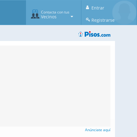
Entrar
Contacta con tus
Vecinos
Registrarse
Anúnciate aquí