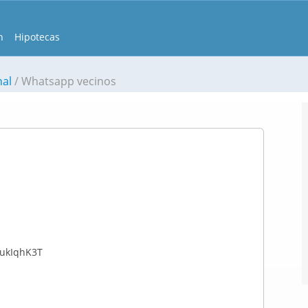
n
Hipotecas
nal
Whatsapp vecinos
ukIqhK3T