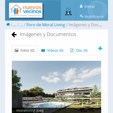
Entrar
Registrarse
...
...
Foro de Moral Living
Imágenes y Documentos
Imágenes y Documentos
Fotos (
0
)
Vídeos (
0
)
Doc (
0
)
moralliving.jpeg