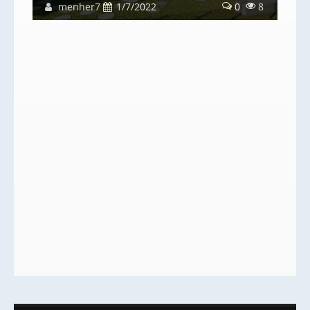
menher7
1/7/2022
0
8