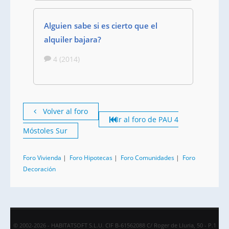
Alguien sabe si es cierto que el
alquiler bajara?
4 (2014)
Volver al foro
Ir al foro de PAU 4
Móstoles Sur
Foro Vivienda
|
Foro Hipotecas
|
Foro Comunidades
|
Foro
Decoración
© 2002-2026 - HABITATSOFT S.L.U. CIF B-61562088 C/ Roger de Lluria, 50 - P.1