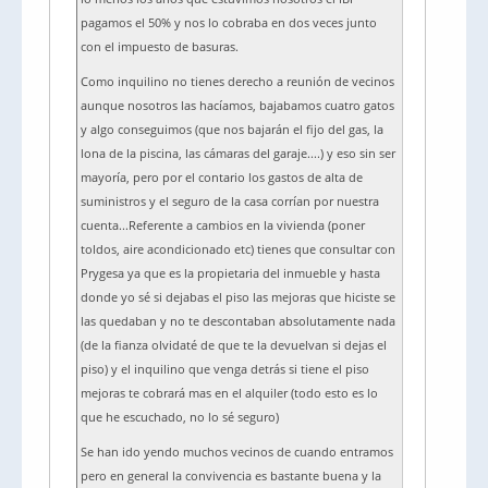
pagamos el 50% y nos lo cobraba en dos veces junto
con el impuesto de basuras.
Como inquilino no tienes derecho a reunión de vecinos
aunque nosotros las hacíamos, bajabamos cuatro gatos
y algo conseguimos (que nos bajarán el fijo del gas, la
lona de la piscina, las cámaras del garaje....) y eso sin ser
mayoría, pero por el contario los gastos de alta de
suministros y el seguro de la casa corrían por nuestra
cuenta...Referente a cambios en la vivienda (poner
toldos, aire acondicionado etc) tienes que consultar con
Prygesa ya que es la propietaria del inmueble y hasta
donde yo sé si dejabas el piso las mejoras que hiciste se
las quedaban y no te descontaban absolutamente nada
(de la fianza olvidaté de que te la devuelvan si dejas el
piso) y el inquilino que venga detrás si tiene el piso
mejoras te cobrará mas en el alquiler (todo esto es lo
que he escuchado, no lo sé seguro)
Se han ido yendo muchos vecinos de cuando entramos
pero en general la convivencia es bastante buena y la