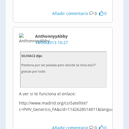
Añadir comentario
0
0
AnthonnyyAbby
10/09/2013 10:27
SILVIAC2 dijo:
Perdona por ser pesada pero donde se mira eso??
gracias por todo
A ver si te funciona el enlace:
http://www.madrid.org/cs/Satellite?
c=PVIV_Generico_FA&cid=1142628514011&language=es&p
Añadir comentario
0
0