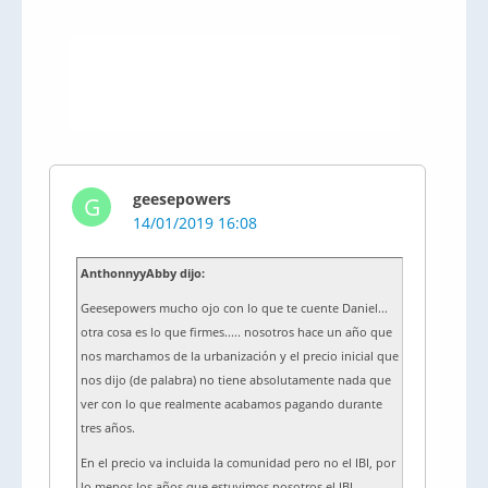
geesepowers
G
14/01/2019 16:08
AnthonnyyAbby dijo:
Geesepowers mucho ojo con lo que te cuente Daniel...
otra cosa es lo que firmes..... nosotros hace un año que
nos marchamos de la urbanización y el precio inicial que
nos dijo (de palabra) no tiene absolutamente nada que
ver con lo que realmente acabamos pagando durante
tres años.
En el precio va incluida la comunidad pero no el IBI, por
lo menos los años que estuvimos nosotros el IBI