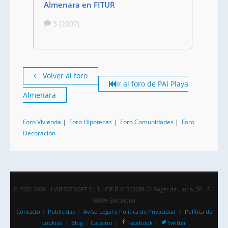
Almenara en FITUR
3 (2007)
Volver al foro
Ir al foro de PAI Playa
Almenara
Foro Vivienda
|
Foro Hipotecas
|
Foro Comunidades
|
Foro
Decoración
© 2002-2026 - HABITATSOFT S.L.U. CIF B-61562088 C/ Roger de Lluria, 50 - P.1
08009 Barcelona
Contacto
|
Publicidad
|
Aviso Legal y Política de Privacidad
|
Política de
cookies
|
Blog
|
Catastro
|
Facebook
|
Twitter