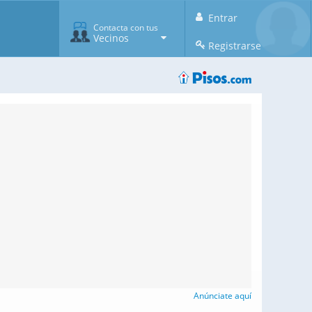
Entrar
Contacta con tus
Vecinos
Registrarse
Anúnciate aquí