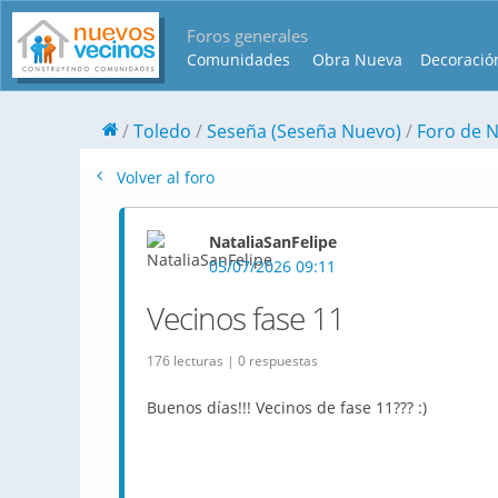
Foros generales
Comunidades
Obra Nueva
Decoració
Toledo
Seseña (Seseña Nuevo)
Foro de N
Volver al foro
NataliaSanFelipe
05/07/2026 09:11
Vecinos fase 11
176 lecturas | 0 respuestas
Buenos días!!! Vecinos de fase 11??? :)