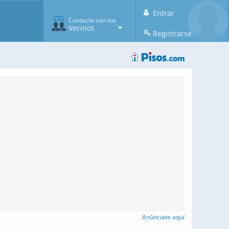
Entrar
Contacta con tus
Vecinos
Registrarse
Anúnciate aquí