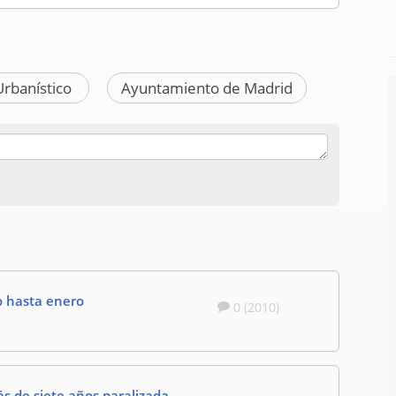
Urbanístico
Ayuntamiento de Madrid
o hasta enero
0 (2010)
ás de siete años paralizada