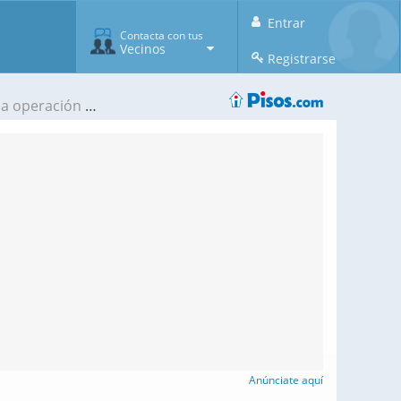
Entrar
Contacta con tus
Vecinos
Registrarse
 adelante previsiblemente en enero
Anúnciate aquí