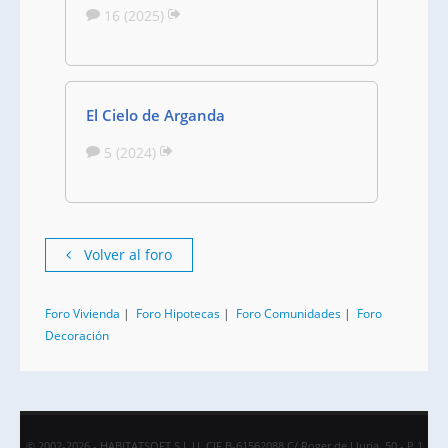
16 (2025)
El Cielo de Arganda
5 (2024)
Volver al foro
Foro Vivienda
|
Foro Hipotecas
|
Foro Comunidades
|
Foro
Decoración
© 2002-2026 - HABITATSOFT S.L.U. CIF B-61562088 C/ Roger de Lluria, 50 - P.1