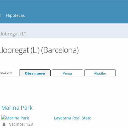
n
Hipotecas
lobregat (L')
obregat (L') (Barcelona)
isos.com
Obra nueva
Venta
Alquiler
Marina Park
Layetana Real State
Vecinos: 128