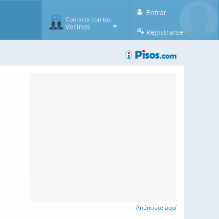
Entrar
Contacta con tus
Vecinos
Registrarse
Anúnciate aquí