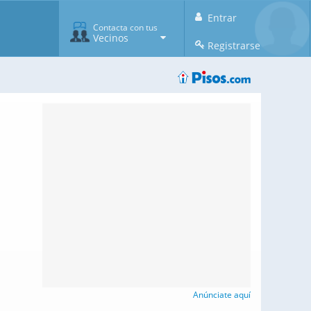
Entrar
Contacta con tus
Vecinos
Registrarse
Anúnciate aquí