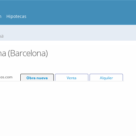
n
Hipotecas
na
na (Barcelona)
isos.com
Obra nueva
Venta
Alquiler