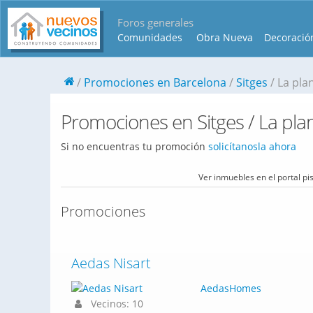
Foros generales
Comunidades
Obra Nueva
Decoració
Promociones en Barcelona
Sitges
La pla
Promociones en Sitges / La pla
Si no encuentras tu promoción
solicítanosla ahora
Ver inmuebles en el portal p
Promociones
Aedas Nisart
AedasHomes
Vecinos: 10