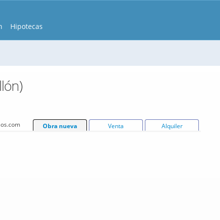
n
Hipotecas
lón)
isos.com
Obra nueva
Venta
Alquiler