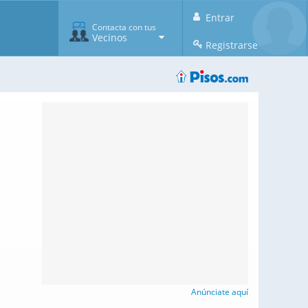
Entrar
Contacta con tus
Vecinos
Registrarse
Anúnciate aquí