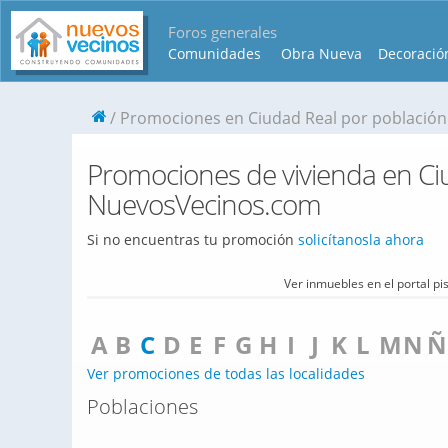
Foros generales
Comunidades
Obra Nueva
Decoració
Promociones en Ciudad Real por población
Promociones de vivienda en Ci
NuevosVecinos.com
Si no encuentras tu promoción
solicítanosla ahora
Ver inmuebles en el portal p
A
B
C
D
E
F
G
H
I
J
K
L
M
N
Ñ
Ver promociones de todas las localidades
Poblaciones