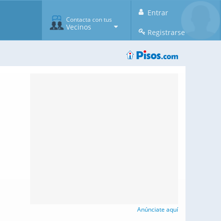
Entrar
Contacta con tus
Vecinos
Registrarse
Anúnciate aquí