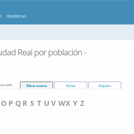
n
Hipotecas
udad Real por población -
isos.com
Obra nueva
Venta
Alquiler
O
P
Q
R
S
T
U
V
W
X
Y
Z