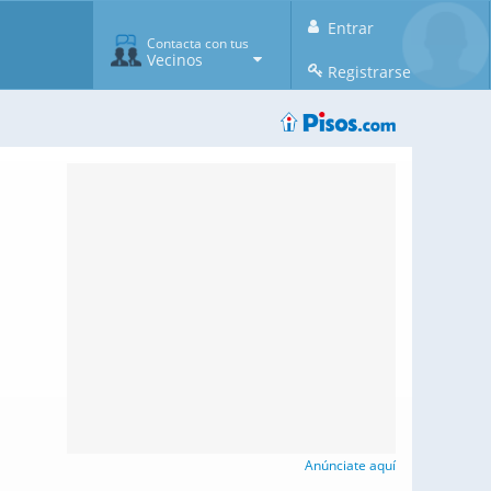
Entrar
Contacta con tus
Vecinos
Registrarse
Anúnciate aquí