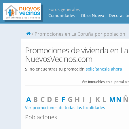
Foros generales
Comunidades
Obra Nueva
Decoració
Promociones en La Coruña por población
Promociones de vivienda en La
NuevosVecinos.com
Si no encuentras tu promoción
solicítanosla ahora
Ver inmuebles en el portal p
A
B
C
D
E
F
G
H
I
J
K
L
M
N
Ñ
Ver promociones de todas las localidades
Poblaciones