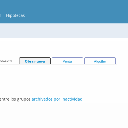
n
Hipotecas
isos.com
Obra nueva
Venta
Alquiler
 entre los grupos
archivados por inactividad