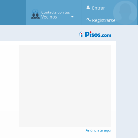
Entrar
Contacta con tus
Vecinos
Registrarse
Anúnciate aquí