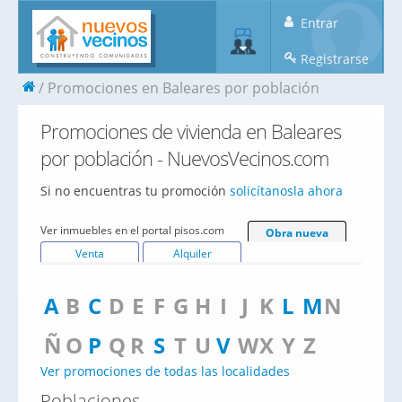
Entrar
Registrarse
Promociones en Baleares por población
Promociones de vivienda en Baleares
por población - NuevosVecinos.com
Si no encuentras tu promoción
solicítanosla ahora
Ver inmuebles en el portal pisos.com
Obra nueva
Venta
Alquiler
A
B
C
D
E
F
G
H
I
J
K
L
M
N
Ñ
O
P
Q
R
S
T
U
V
W
X
Y
Z
Ver promociones de todas las localidades
Poblaciones