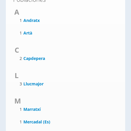
A
1
Andratx
1
Artà
C
2
Capdepera
L
3
Llucmajor
M
1
Marratxí
1
Mercadal (Es)