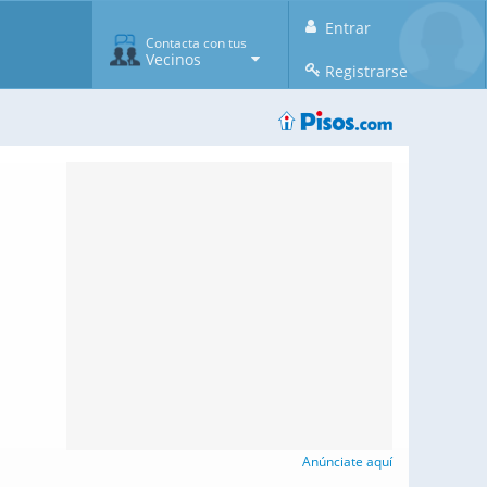
Entrar
Contacta con tus
Vecinos
Registrarse
Anúnciate aquí