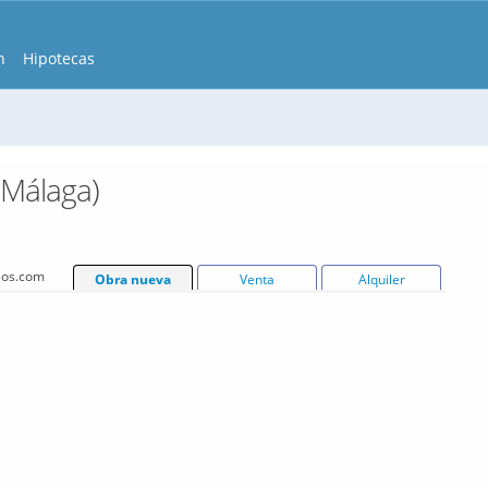
n
Hipotecas
(Málaga)
isos.com
Obra nueva
Venta
Alquiler