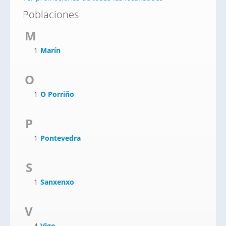
Poblaciones
M
1
Marín
O
1
O Porriño
P
1
Pontevedra
S
1
Sanxenxo
V
4
Vigo