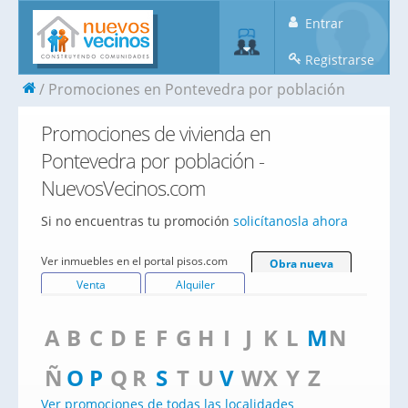
Entrar
Registrarse
Promociones en Pontevedra por población
Promociones de vivienda en
Pontevedra por población -
NuevosVecinos.com
Si no encuentras tu promoción
solicítanosla ahora
Ver inmuebles en el portal pisos.com
Obra nueva
Venta
Alquiler
A
B
C
D
E
F
G
H
I
J
K
L
M
N
Ñ
O
P
Q
R
S
T
U
V
W
X
Y
Z
Ver promociones de todas las localidades