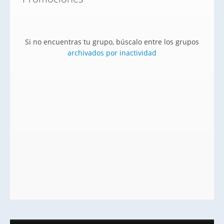
Si no encuentras tu grupo, búscalo entre los grupos
archivados por inactividad