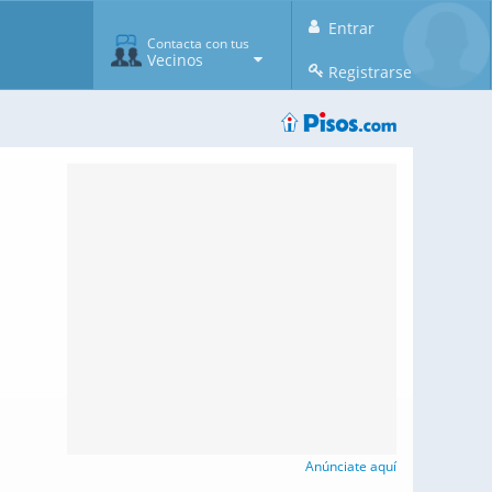
Entrar
Contacta con tus
Vecinos
Registrarse
Anúnciate aquí