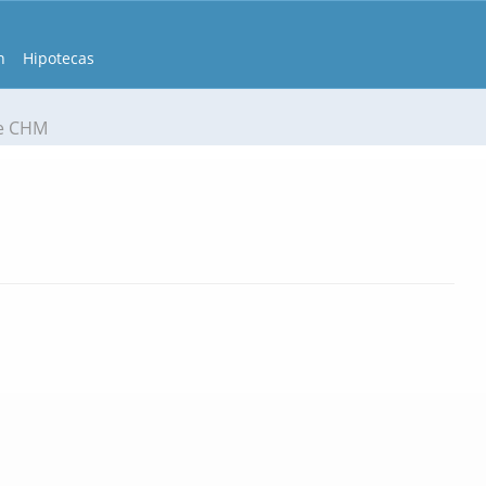
n
Hipotecas
e CHM