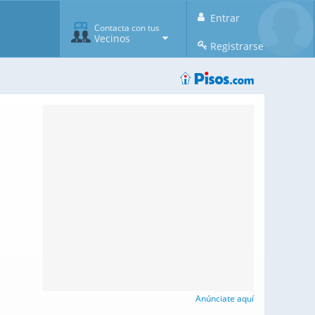
Entrar
Contacta con tus
Vecinos
Registrarse
Anúnciate aquí