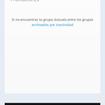
Si no encuentras tu grupo, búscalo entre los grupos
archivados por inactividad