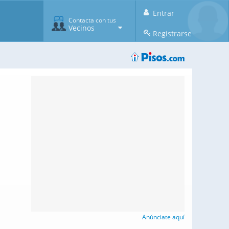
Entrar
Contacta con tus
Vecinos
Registrarse
Anúnciate aquí