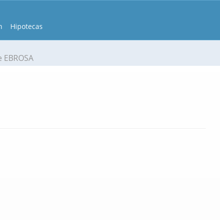
n
Hipotecas
e EBROSA