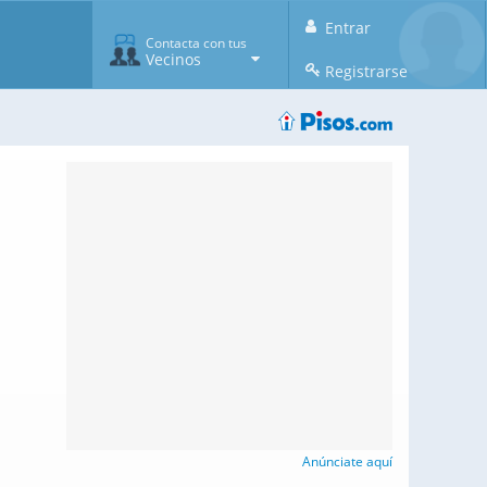
Entrar
Contacta con tus
Vecinos
Registrarse
Anúnciate aquí