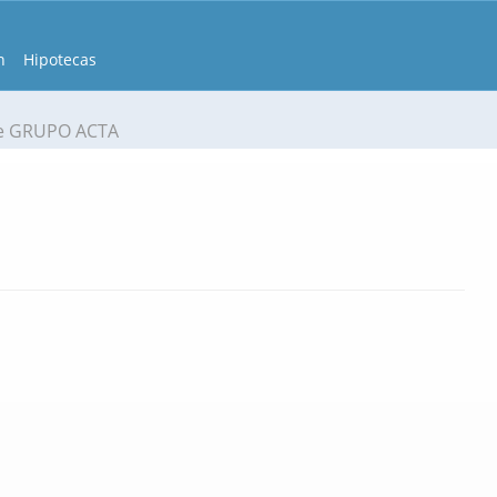
n
Hipotecas
e GRUPO ACTA