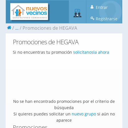
Entrar
Registrarse
...
Promociones de HEGAVA
Promociones de HEGAVA
Si no encuentras tu promoción
solicítanosla ahora
No se han encontrado promociones por el criterio de
búsqueda
Si quieres puedes solicitar un
nuevo grupo
si aún no
aparece
Promociones