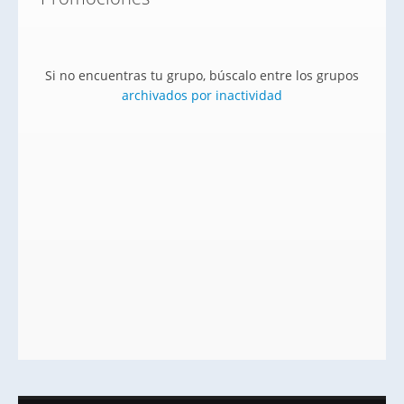
Si no encuentras tu grupo, búscalo entre los grupos
archivados por inactividad