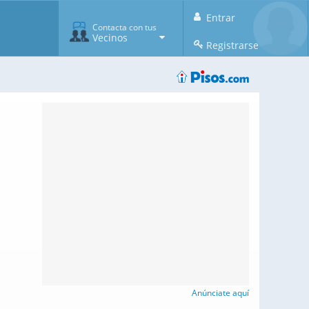
Entrar
Contacta con tus
Vecinos
Registrarse
Anúnciate aquí