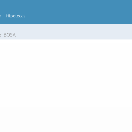
n
Hipotecas
e IBOSA