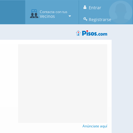
Entrar
Contacta con tus
Vecinos
Registrarse
Anúnciate aquí