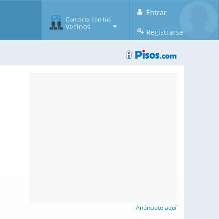
Entrar
Contacta con tus
Vecinos
Registrarse
Anúnciate aquí