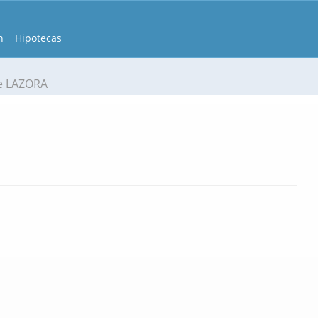
n
Hipotecas
e LAZORA