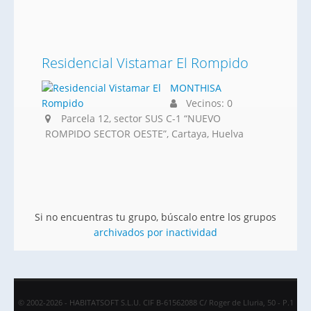
Residencial Vistamar El Rompido
MONTHISA
Vecinos: 0
Parcela 12, sector SUS C-1 “NUEVO
ROMPIDO SECTOR OESTE”, Cartaya, Huelva
Si no encuentras tu grupo, búscalo entre los grupos
archivados por inactividad
© 2002-2026 - HABITATSOFT S.L.U. CIF B-61562088 C/ Roger de Lluria, 50 - P.1