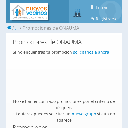
Entrar
Registrarse
...
Promociones de ONAUMA
Promociones de ONAUMA
Si no encuentras tu promoción
solicítanosla ahora
No se han encontrado promociones por el criterio de
búsqueda
Si quieres puedes solicitar un
nuevo grupo
si aún no
aparece
Promociones