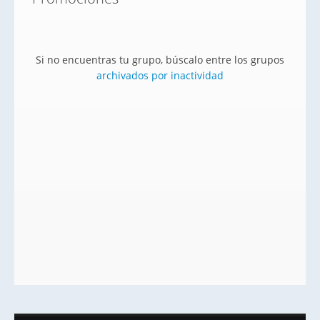
Si no encuentras tu grupo, búscalo entre los grupos
archivados por inactividad