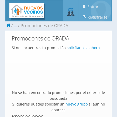
Entrar
Registrarse
...
Promociones de ORADA
Promociones de ORADA
Si no encuentras tu promoción
solicítanosla ahora
No se han encontrado promociones por el criterio de
búsqueda
Si quieres puedes solicitar un
nuevo grupo
si aún no
aparece
Promociones