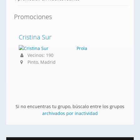
Promociones
Cristina Sur
Prola
Vecinos: 190
Pinto, Madrid
Si no encuentras tu grupo, búscalo entre los grupos
archivados por inactividad