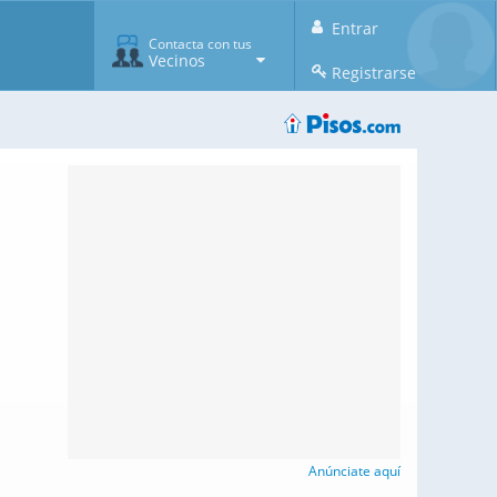
Entrar
Contacta con tus
Vecinos
Registrarse
Anúnciate aquí