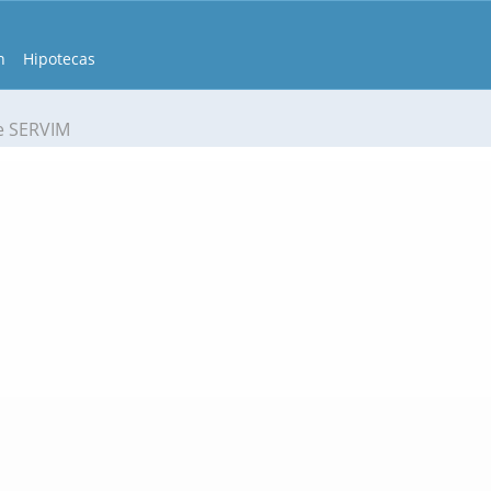
n
Hipotecas
e SERVIM