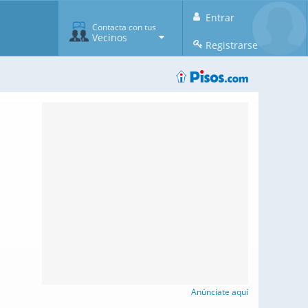
Entrar
Contacta con tus
Vecinos
Registrarse
Anúnciate aquí