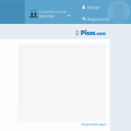
Entrar
Contacta con tus
Vecinos
Registrarse
Anúnciate aquí