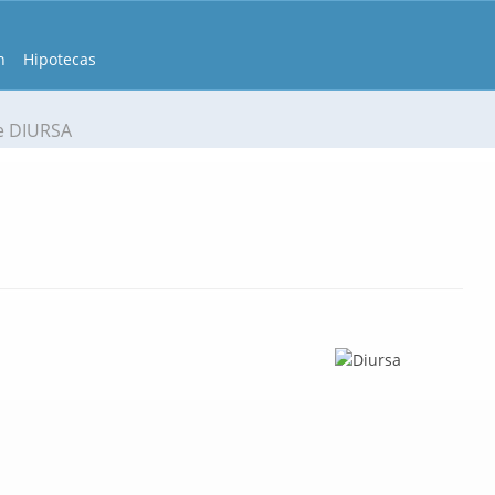
n
Hipotecas
e DIURSA