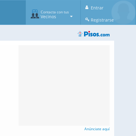
Entrar
Contacta con tus
Vecinos
Registrarse
Anúnciate aquí