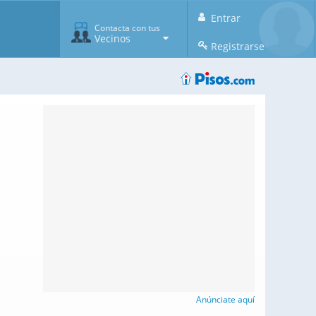
Entrar
Contacta con tus
Vecinos
Registrarse
Anúnciate aquí