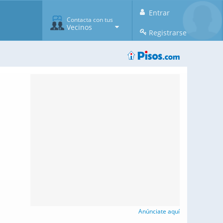
Entrar
Contacta con tus
Vecinos
Registrarse
Anúnciate aquí