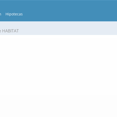
n
Hipotecas
e HABITAT