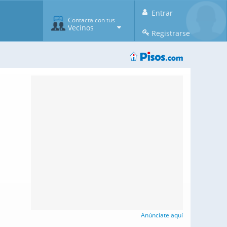
Entrar
Contacta con tus
Vecinos
Registrarse
Anúnciate aquí