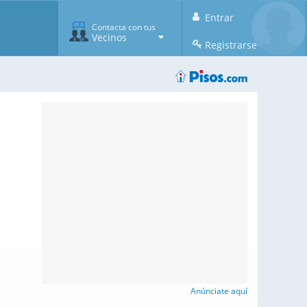
Entrar
Contacta con tus
Vecinos
Registrarse
Anúnciate aquí