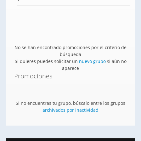
No se han encontrado promociones por el criterio de
búsqueda
Si quieres puedes solicitar un
nuevo grupo
si aún no
aparece
Promociones
Si no encuentras tu grupo, búscalo entre los grupos
archivados por inactividad