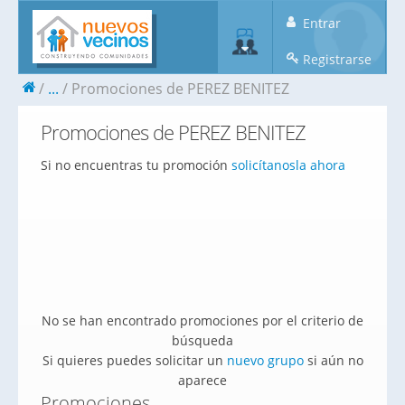
Entrar
Registrarse
...
Promociones de PEREZ BENITEZ
Promociones de PEREZ BENITEZ
Si no encuentras tu promoción
solicítanosla ahora
No se han encontrado promociones por el criterio de
búsqueda
Si quieres puedes solicitar un
nuevo grupo
si aún no
aparece
Promociones