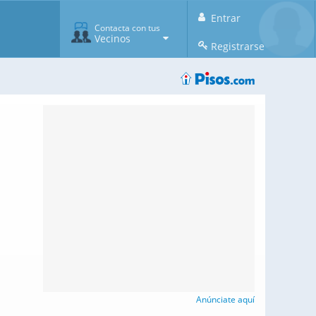
Entrar
Contacta con tus
Vecinos
Registrarse
Anúnciate aquí