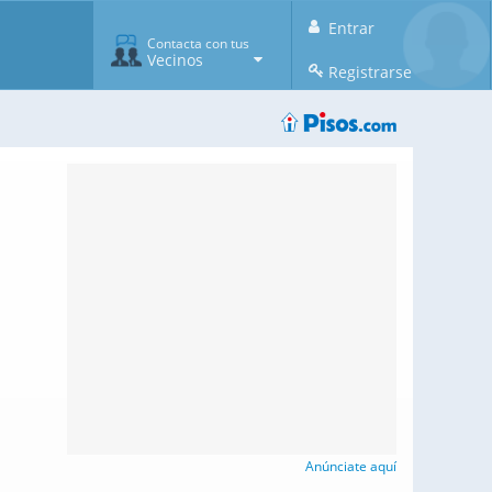
Entrar
Contacta con tus
Vecinos
Registrarse
Anúnciate aquí